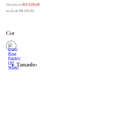
R$ 628,60
R$ 898,00
ou 2x de R$ 314,30
Cor
Tamanho
PP
P
M
G
Guia de Medidas
Avise-me quando chegar