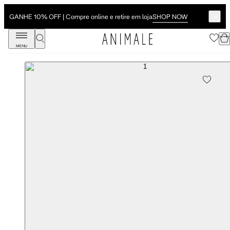
SHOP NOW
GANHE 10% OFF | Compre online e retire em loja
MENU