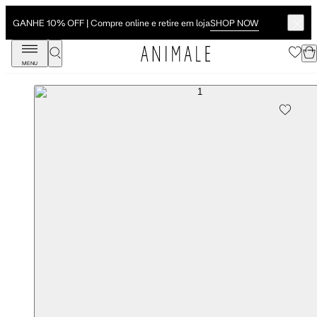
SHOP NOW
GANHE 10% OFF | Compre online e retire em loja
MENU