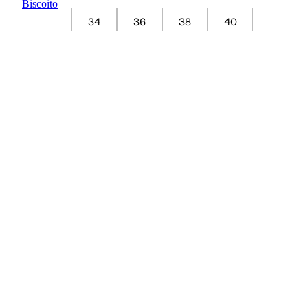
34
36
38
40
42
44
Guia de Medidas
ADICIONAR À SACOLA
SALVAR NA WISHLIST
Composição
Cuidados com a peça
Trocas
Compartilhar