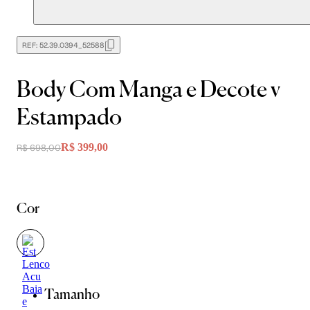
REF:
52.39.0394_52588
Body Com Manga e Decote v
Estampado
R$ 399,00
R$ 698,00
Cor
Tamanho