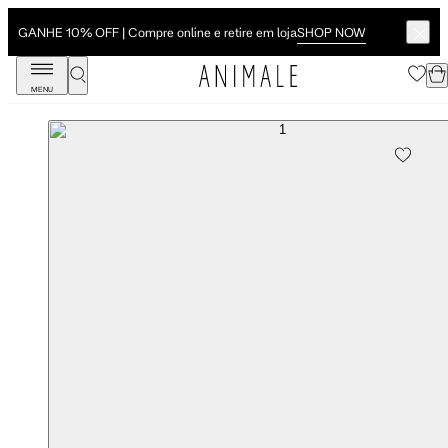
SHOP NOW
GANHE 10% OFF | Compre online e retire em loja
MENU