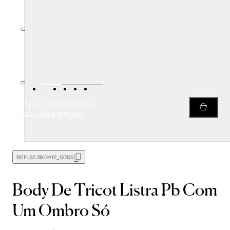
Body De Tricot Listra Pb Com Um Ombro Só
R$ 279,00
R$ 558,00
REF:
52.39.0412_0005
Body De Tricot Listra Pb Com
Um Ombro Só