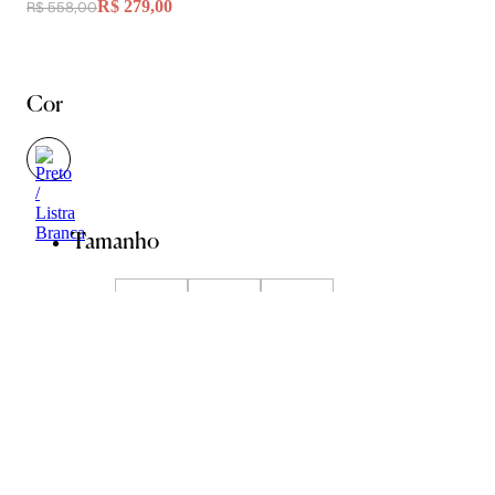
R$ 279,00
R$ 558,00
Cor
Tamanho
P
M
G
Guia de Medidas
ADICIONAR À SACOLA