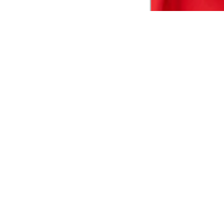
CADASTRE-SE EM NOSSA
NEWSLETTER
INSTIT
Aplicativ
Receba as novidades e fique por dentro de
serviços exclusivos!
Animale 
Animale V
Azzas 21
OK
Forneced
Seja um r
Animale
A Animale utiliza os dados preenchidos para
você utilizar as funcionalidades da nossa
Trabalhe
Loja. Saiba mais em:
Política de Privacidade.
Aviso de P
Ao concluir o cadastro, você permite o
Seguranç
tratamento de dados pessoais para finalidade
da proposta. Atenção: O cadastro é para
maior de 18 anos.