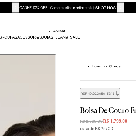
SHOP NOW
GANHE 10% OFF | Compre online e retire em loja
ANIMALE
S
ROUPAS
ACESSÓRIOS
JOIAS
JEANS
SALE
Home
Last Chance
REF:
10.20.0050_5346
Bolsa De Couro Fr
R$ 1.799,00
R$ 2.998,00
ou 7x de R$ 257,00