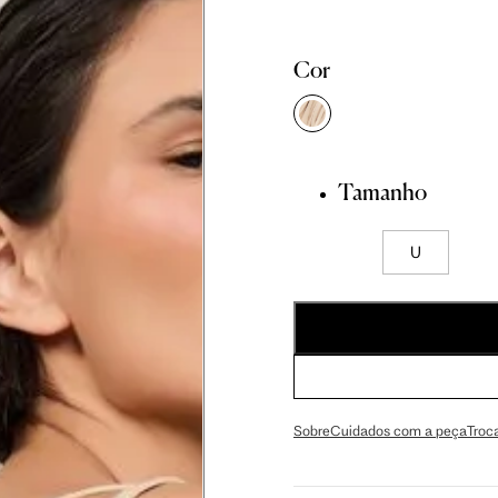
Cor
Tamanho
U
Sobre
Cuidados com a peça
Troc