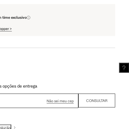
m time exclusivo
hopper
>
s opções de entrega
CONSULTAR
Não sei meu cep
volução