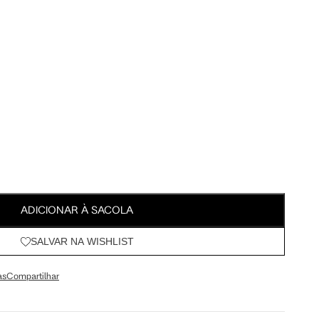
Meus Pedidos
Wishlist
ADICIONAR À SACOLA
SALVAR NA WISHLIST
as
Compartilhar