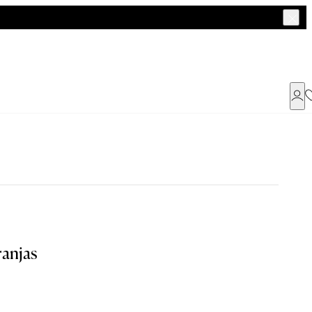
Já possui uma conta ?
Faça login ou cadastre-se
ENTRAR
anjas
Dados Pessoais