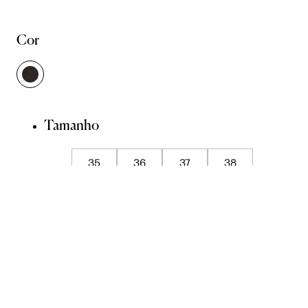
Cor
Tamanho
35
36
37
38
39
ADICIONAR À SACOLA
SALVAR NA WISHLIST