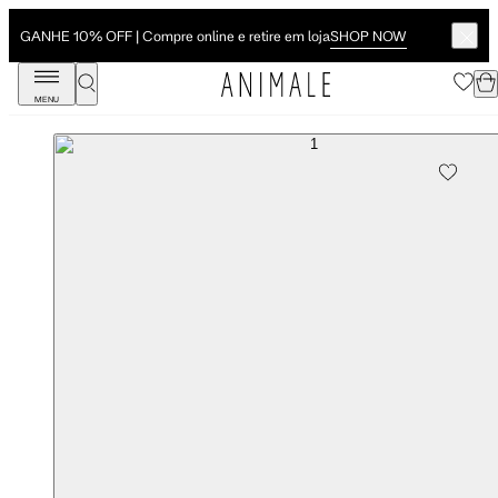
SHOP NOW
GANHE 10% OFF | Compre online e retire em loja
MENU