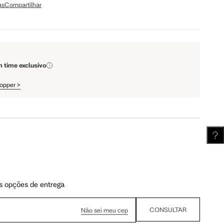
as
Compartilhar
m time exclusivo
hopper
>
s opções de entrega
CONSULTAR
Não sei meu cep