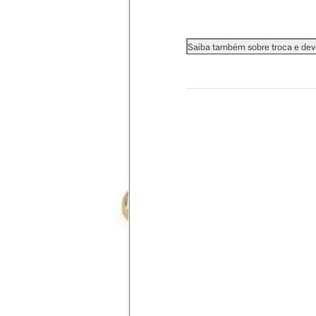
orna, detergente neutro e uma escova macia.
a, mergulhe-as em álcool (exceto pedras naturais).
Saiba também sobre troca e de
e lenços de papel.