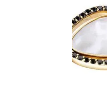
Recomendações
AO USAR
Evite exposições ao s
Após passar perfume
AO GUARDAR
Produtos compostos 
Porta-joias são esse
AO LAVAR
SEM PEDRAS
Deixe-as de molho p
Lave-as com água l
Deixe-as secar sobr