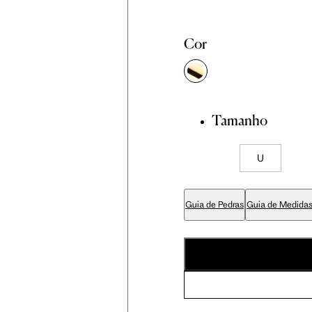
Cor
Tamanho
U
Guia de Pedras
Guia de Medida