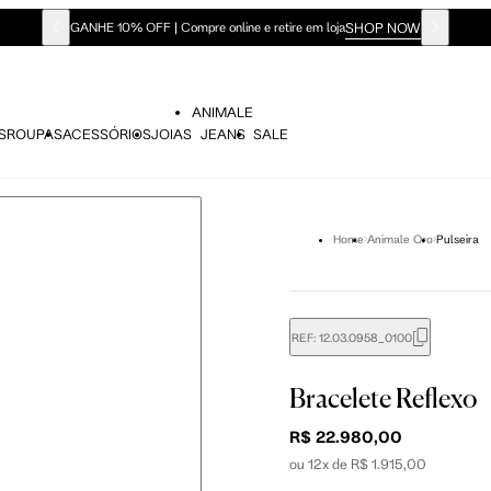
SHOP NOW
GANHE 10% OFF | Compre online e retire em loja
ANIMALE
S
ROUPAS
ACESSÓRIOS
JOIAS
JEANS
SALE
Home
Animale Oro
Pulseira
REF:
12.03.0958_0100
Bracelete Reflexo
R$ 22.980,00
ou 12x de R$ 1.915,00