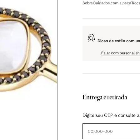
Sobre
Cuidados com a peça
Troc
Dicas de estilo com u
Falar com personal s
ol e calor excessivo.
, espere cerca de 15 minutos para colocar suas joias.
por pedras naturais devem ficar em locais arejados e longe de umidade.
nciais, mas na falta deles, opte por guardar em base de tecido macio, como veludo.
Entrega e retirada
Digite seu CEP e consulte a
or alguns minutos em uma mistura de água e bicarbonato de sódio.
impa.
e lenços de papel.