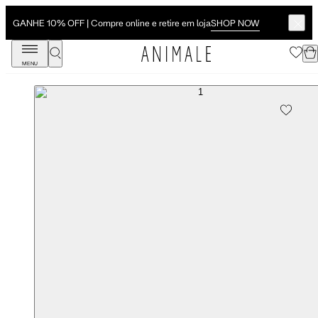
SHOP NOW
GANHE 10% OFF | Compre online e retire em loja
MENU