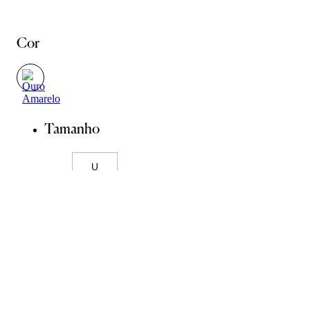
Cor
Tamanho
U
Guia de Pedras
Guia de Medidas
ADICIONAR À SACOLA
SALVAR NA WISHLIST