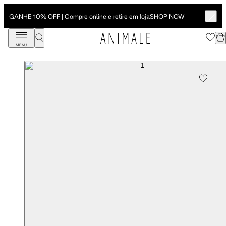
SHOP NOW
GANHE 10% OFF | Compre online e retire em loja
MENU