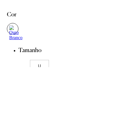
Cor
Tamanho
U
Guia de Pedras
Guia de Medidas
ADICIONAR À SACOLA
SALVAR NA WISHLIST