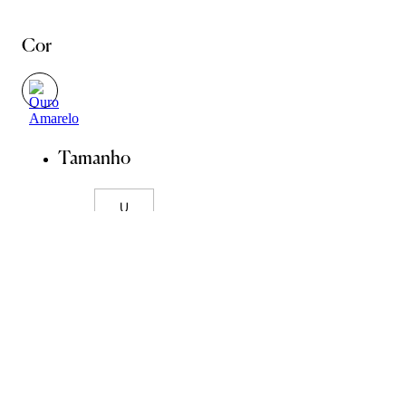
Cor
Tamanho
U
Guia de Pedras
Guia de Medidas
ADICIONAR À SACOLA
SALVAR NA WISHLIST