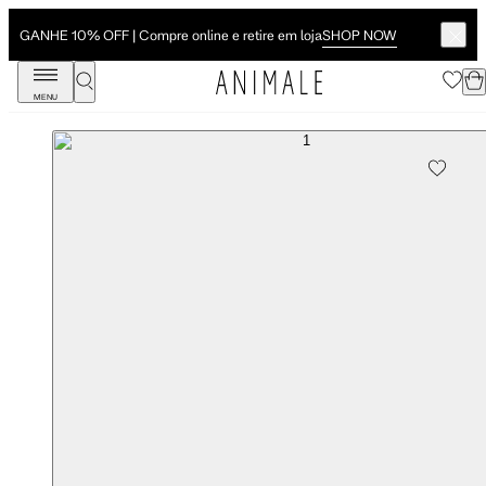
SHOP NOW
GANHE 10% OFF | Compre online e retire em loja
MENU