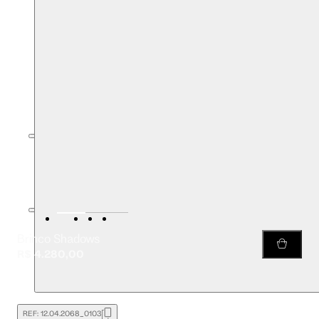
Brinco Shadows
R$ 4.280,00
REF:
12.04.2068_0103