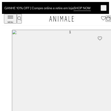
SHOP NOW
GANHE 10% OFF | Compre online e retire em loja
MENU