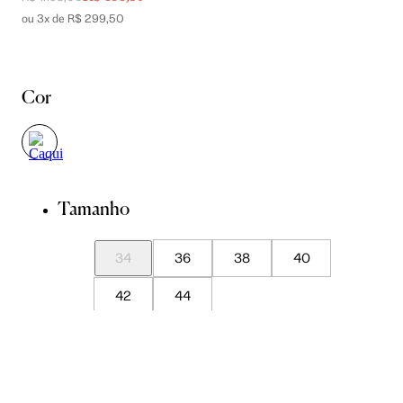
ou 3x de R$ 299,50
Cor
Tamanho
34
36
38
40
42
44
Guia de Medidas
Avise-me quando chegar