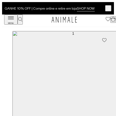
SHOP NOW
GANHE 10% OFF | Compre online e retire em loja
MENU