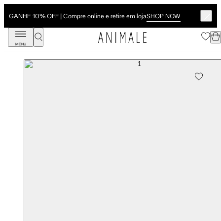
SHOP NOW
GANHE 10% OFF | Compre online e retire em loja
MENU