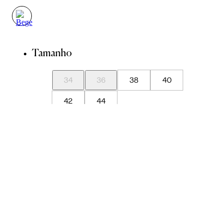
Tamanho
34
36
38
40
42
44
Guia de Medidas
Avise-me quando chegar
ADICIONAR À SACOLA
SALVAR NA WISHLIST