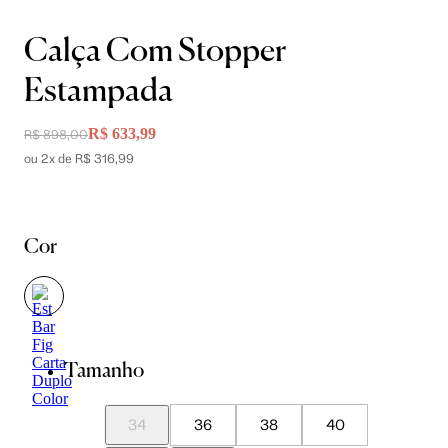
Calça Com Stopper
Estampada
R$ 633,99
R$ 898,00
ou 2x de R$ 316,99
Cor
Tamanho
34
36
38
40