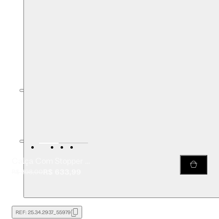
Calça Com Stopper Estampada
R$ 633,99
R$ 898,00
REF:
25.34.2937_55979