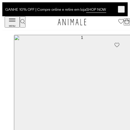
SHOP NOW
GANHE 10% OFF | Compre online e retire em loja
MENU