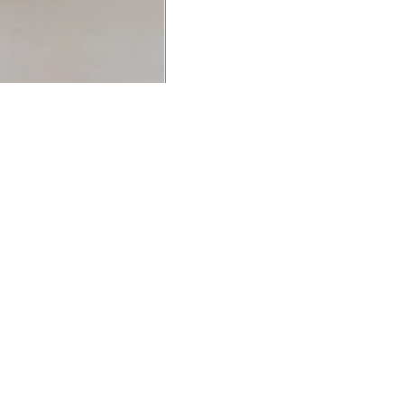
UCIONAL
MINHA CONTA
AJUD
o Animale
Minha Conta
Cuidad
ESG
Meus Pedidos
Entreg
intage
Devolver Pedido
Troca 
54
Wishlist
Formas
ores
Gift Card
Pergun
evendedor
 Conosco
rivacidade
a