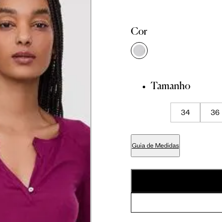
81 cm
86 cm
90 cm
Cor
84 cm
89 cm
93 cm
Tamanho
65 cm
70 cm
74 cm
34
36
79 cm
84 cm
88 cm
Guia de Medidas
94 cm
99 cm
103 cm
56 cm
59 cm
61.5 cm