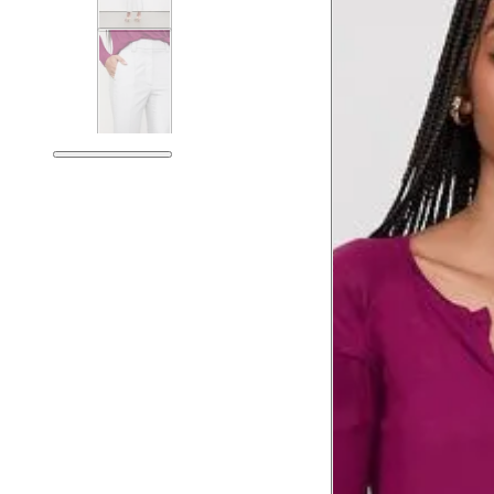
Tórax
76 cm
Busto
79 cm
Cintura
60 cm
Cintura baixa
74 cm
Quadril
89 cm
Coxa total
53 cm