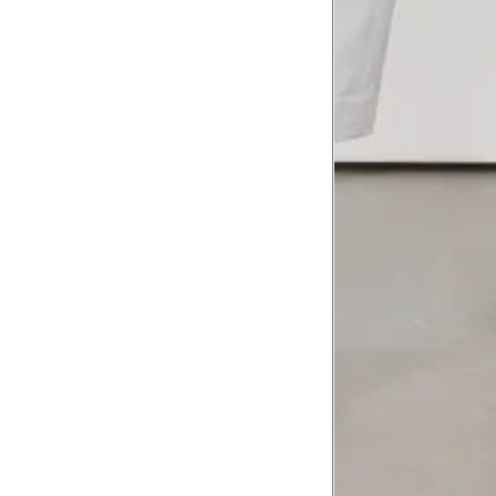
corpo
Comprimento do braço
8
Meça do canto do ombro até a dobr
Troca ou devolução
Se ainda assim não servir, você pode devolver 
gratuitamente em até 15 dias.