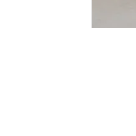
CADASTRE-SE EM NOSSA
NEWSLETTER
INSTIT
Aplicativ
Receba as novidades e fique por dentro de
serviços exclusivos!
Animale 
Animale V
Azzas 21
OK
Forneced
Seja um r
Animale
A Animale utiliza os dados preenchidos para
você utilizar as funcionalidades da nossa
Trabalhe
Loja. Saiba mais em:
Política de Privacidade.
Aviso de P
Ao concluir o cadastro, você permite o
Seguranç
tratamento de dados pessoais para finalidade