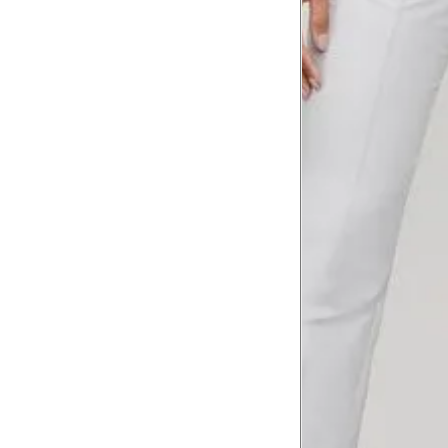
Tórax
1
Contorne abaixo da axila e acima do
Busto
Contorne o busto passando pela altur
2
folgada.
Cintura
3
Contorne a cintura colocando a fita 
Cintura baixa
Contorne na linha do umbigo, apro
4
linha da cintura.
Quadril
5
Contorne a maior parte do quadril.
Coxa total
Contorne a parte mais larga da co
6
abaixo da virilha.
Comprimento da cintura até o c
Meça da parte mais fina da cintura a
7