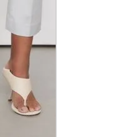
a do punho.
Precisa de ajuda?
Saber mais
o produto
Não encontrei meu tamanho. 
recomendação?