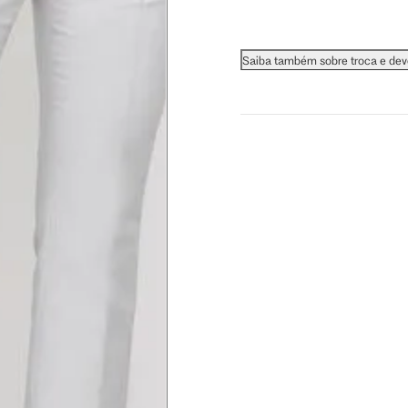
Saiba também sobre troca e de
 busto.
a do seio. A fita deve estar
na parte mais fina.
ximadamente 4 cm abaixo da
xa, aproximadamente 2cm
hão
té a planta do pé na frente do