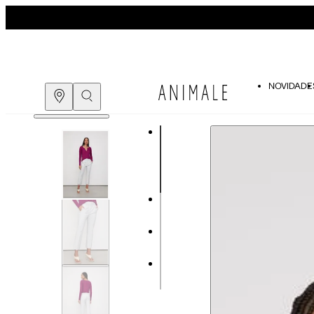
NOVIDADE
Guia de medidas
COMPRE PELO
WHATSAPP
ENCONTRE UMA LOJA
Tabela de medidas do corpo
As medidas mostradas são referentes às me
Medidas do
Tam. 34
Corpo