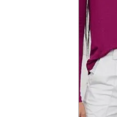
Comprimento
da cintura até
105 cm
o chão
Comprimento
60 cm
do braço
Como me medir?
Tire as medidas do seu corpo de acordo com 