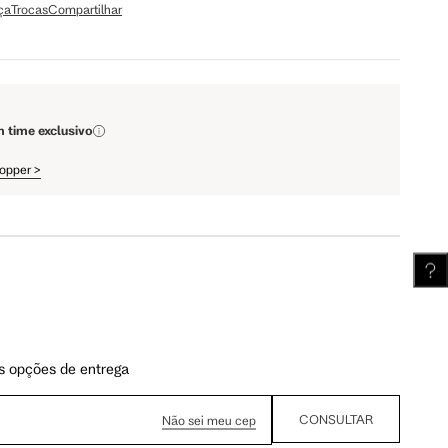
ça
Trocas
Compartilhar
110 cm
112 cm
m time exclusivo
62 cm
62.5 cm
hopper
>
s opções de entrega
CONSULTAR
Não sei meu cep