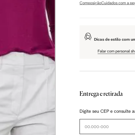
Composição
Cuidados com a pe
106 cm
108 cm
109 cm
Dicas de estilo com u
60.5 cm
61 cm
61.5 cm
Falar com personal s
Entrega e retirada
as instruções abaixo.
Digite seu CEP e consulte a