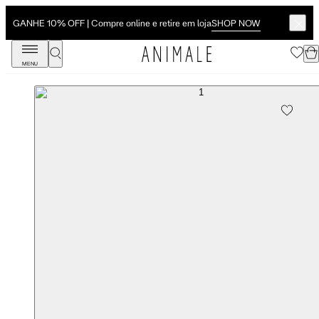
SHOP NOW
GANHE 10% OFF | Compre online e retire em loja
MENU