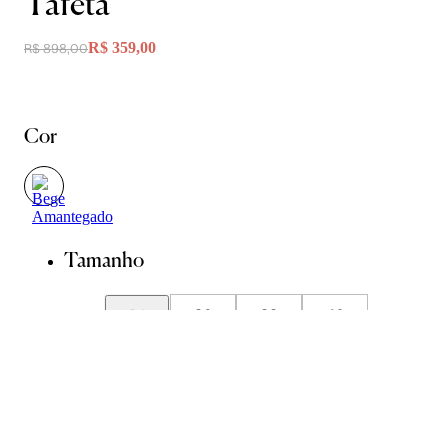
Tafetá
R$ 359,00
R$ 898,00
Cor
Tamanho
34
36
38
40
42
44
Guia de Medidas
Avise-me quando chegar