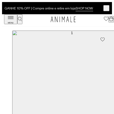
SHOP NOW
GANHE 10% OFF | Compre online e retire em loja
MENU