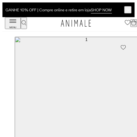
SHOP NOW
GANHE 10% OFF | Compre online e retire em loja
MENU