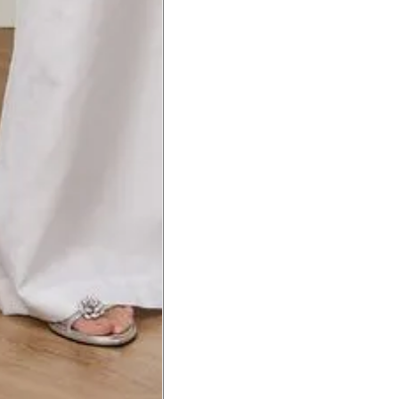
a do punho.
Precisa de ajuda?
Saber mais
o produto
Não encontrei meu tamanho. 
recomendação?