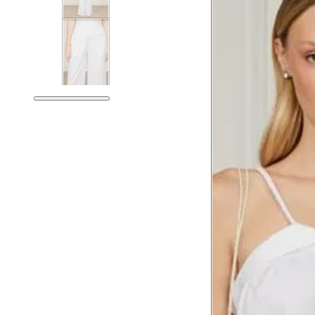
Tórax
76 cm
Busto
79 cm
Cintura
60 cm
Cintura baixa
74 cm
Quadril
89 cm
Coxa total
53 cm