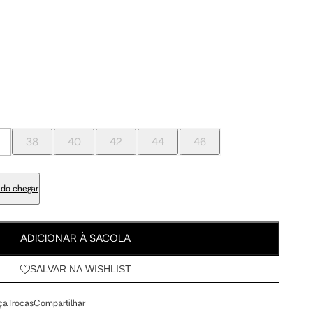
Meus Pedidos
95 cm
100 cm
Wishlist
98 cm
103 cm
79 cm
84 cm
38
40
42
44
46
93 cm
98 cm
do chegar
108 cm
113 cm
ADICIONAR À SACOLA
SALVAR NA WISHLIST
64.5 cm
67.5 cm
ça
Trocas
Compartilhar