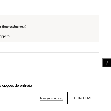
110 cm
112 cm
m time exclusivo
62 cm
62.5 cm
hopper
>
s opções de entrega
CONSULTAR
Não sei meu cep