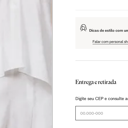
106 cm
108 cm
109 cm
Dicas de estilo com u
60.5 cm
61 cm
61.5 cm
Falar com personal s
Entrega e retirada
as instruções abaixo.
Digite seu CEP e consulte a