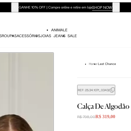
SHOP NOW
GANHE 10% OFF | Compre online e retire em loja
ANIMALE
S
ROUPAS
ACESSÓRIOS
JOIAS
JEANS
SALE
Home
Last Chance
didas do corpo, compare-as com as medidas do seu corpo par
REF:
25.34.1071_03432
Calça De Algodão
Tam. 36
Tam. 38
Tam. 40
R$ 319,00
R$ 798,00