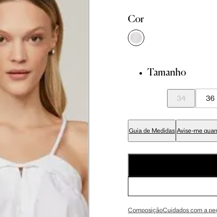
81 cm
86 cm
90 cm
Cor
84 cm
89 cm
93 cm
Tamanho
65 cm
70 cm
74 cm
34
36
79 cm
84 cm
88 cm
Guia de Medidas
Avise-me quan
94 cm
99 cm
103 cm
56 cm
59 cm
61.5 cm
Composição
Cuidados com a pe