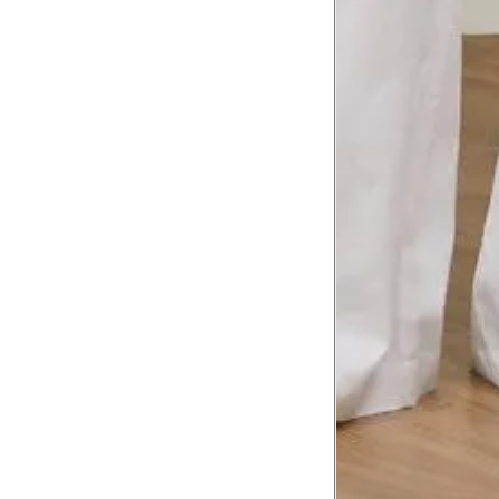
Comprimento do braço
8
Meça do canto do ombro até a dobr
Troca ou devolução
Se ainda assim não servir, você pode devolver 
gratuitamente em até 15 dias.