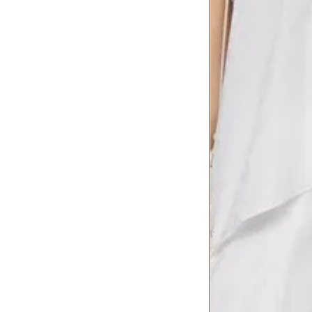
Comprimento
da cintura até
105 cm
o chão
Comprimento
60 cm
do braço
Como me medir?
Tire as medidas do seu corpo de acordo com 