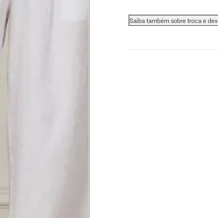
Saiba também sobre troca e de
 busto.
a do seio. A fita deve estar
na parte mais fina.
ximadamente 4 cm abaixo da
xa, aproximadamente 2cm
hão
té a planta do pé na frente do