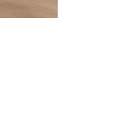
UCIONAL
MINHA CONTA
AJUD
o Animale
Minha Conta
Cuidad
ESG
Meus Pedidos
Entreg
intage
Devolver Pedido
Troca 
54
Wishlist
Formas
ores
Gift Card
Pergun
evendedor
 Conosco
rivacidade
a