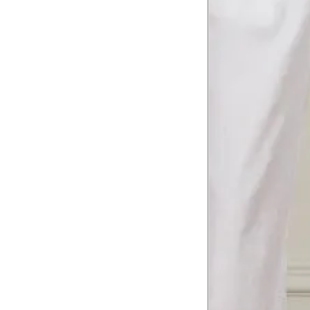
Tórax
1
Contorne abaixo da axila e acima do
Busto
Contorne o busto passando pela altur
2
folgada.
Cintura
3
Contorne a cintura colocando a fita 
Cintura baixa
Contorne na linha do umbigo, apro
4
linha da cintura.
Quadril
5
Contorne a maior parte do quadril.
Coxa total
Contorne a parte mais larga da co
6
abaixo da virilha.
Comprimento da cintura até o c
Meça da parte mais fina da cintura a
7
corpo