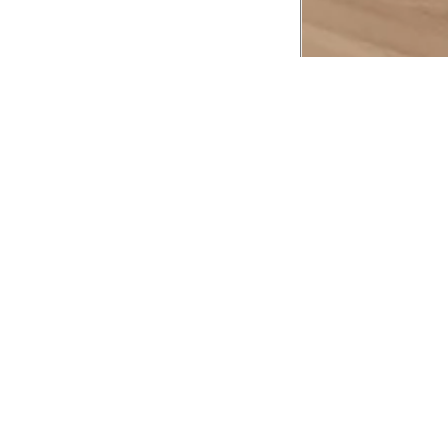
CADASTRE-SE EM NOSSA
NEWSLETTER
INSTIT
Aplicativ
Receba as novidades e fique por dentro de
serviços exclusivos!
Animale 
Animale V
Azzas 21
OK
Forneced
Seja um r
Animale
A Animale utiliza os dados preenchidos para
você utilizar as funcionalidades da nossa
Trabalhe
Loja. Saiba mais em:
Política de Privacidade.
Aviso de P
Ao concluir o cadastro, você permite o
Seguranç
tratamento de dados pessoais para finalidade
da proposta. Atenção: O cadastro é para
maior de 18 anos.