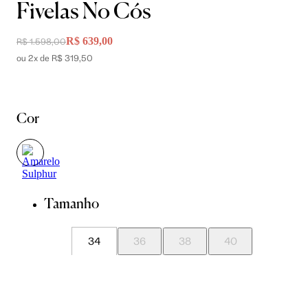
Fivelas No Cós
R$ 639,00
R$ 1.598,00
ou 2x de R$ 319,50
Cor
Tamanho
34
36
38
40
42
44
46