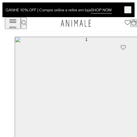
SHOP NOW
GANHE 10% OFF | Compre online e retire em loja
MENU