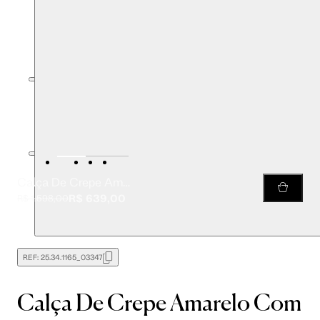
Calça De Crepe Amarelo Com Fivelas No Cós
R$ 639,00
R$ 1.598,00
REF:
25.34.1165_03347
Calça De Crepe Amarelo Com