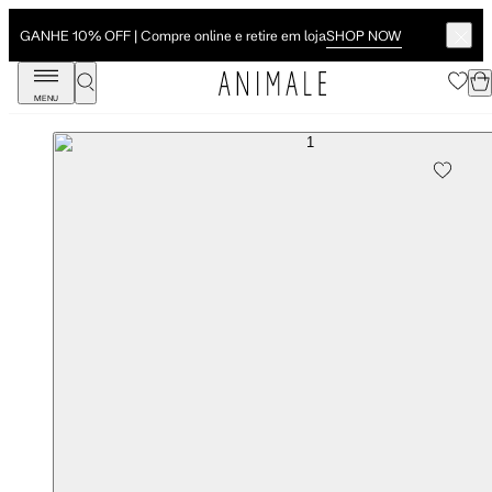
SHOP NOW
GANHE 10% OFF | Compre online e retire em loja
MENU