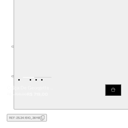
Calça De Georgette Ampla Estampada Com Franzido No Cós
R$ 719,00
R$ 1.798,00
REF:
25.34.1510_36118