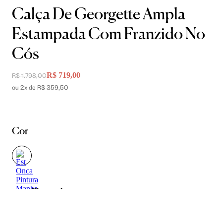
Calça De Georgette Ampla
Estampada Com Franzido No
Cós
R$ 719,00
R$ 1.798,00
ou 2x de R$ 359,50
Cor
Tamanho
34
36
38
40