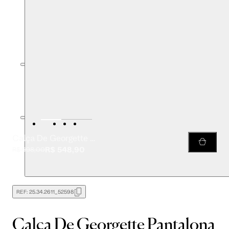
Calça De Georgette Pantalona Estampada
R$ 548,90
R$ 998,00
REF:
25.34.2611_52598
Calça De Georgette Pantalona