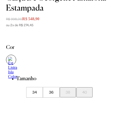
Estampada
R$ 548,90
R$ 998,00
ou 2x de R$ 274,45
Cor
Tamanho
34
36
38
40
42
44