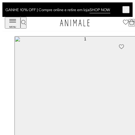
SHOP NOW
GANHE 10% OFF | Compre online e retire em loja
MENU