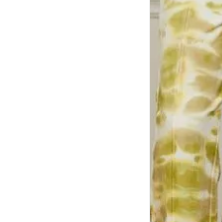
Tórax
1
Contorne abaixo da axila e acima do
Busto
Contorne o busto passando pela altur
2
folgada.
Cintura
3
Contorne a cintura colocando a fita 
Cintura baixa
Contorne na linha do umbigo, apro
4
linha da cintura.
Quadril
5
Contorne a maior parte do quadril.
Coxa total
Contorne a parte mais larga da co
6
abaixo da virilha.
Comprimento da cintura até o c
Meça da parte mais fina da cintura a
7
corpo
Comprimento do braço