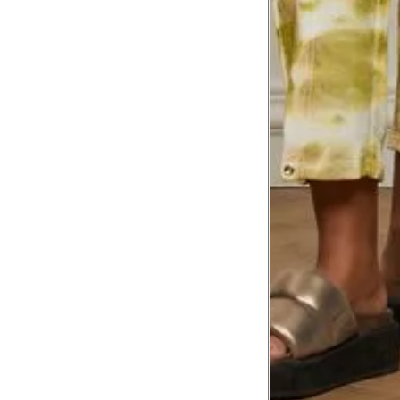
8
Meça do canto do ombro até a dobr
Troca ou devolução
Se ainda assim não servir, você pode devolver 
gratuitamente em até 15 dias.