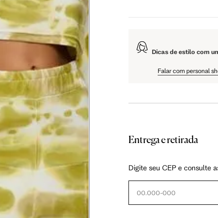
5 cm
108.5 cm
110 cm
Dicas de estilo com u
5 cm
61 cm
61.75 cm
Falar com personal s
Entrega e retirada
as instruções abaixo.
Digite seu CEP e consulte a