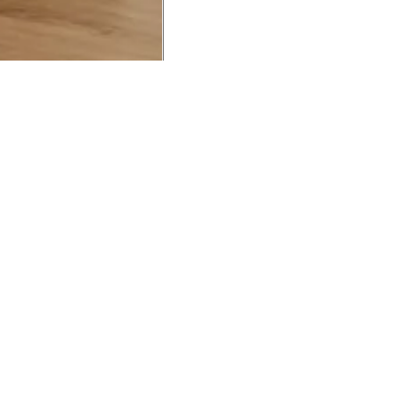
UCIONAL
MINHA CONTA
AJUD
o Animale
Minha Conta
Cuidad
ESG
Meus Pedidos
Entreg
intage
Devolver Pedido
Troca 
54
Wishlist
Formas
ores
Gift Card
Pergun
evendedor
 Conosco
rivacidade
a