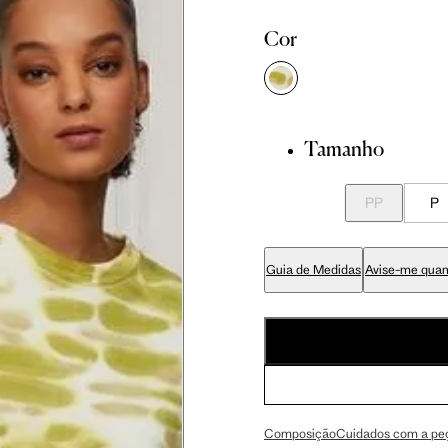
Cor
 cm
86 cm
92.5 cm
 cm
89 cm
95.5 cm
Tamanho
 cm
70 cm
76.5 cm
PP
P
 cm
84 cm
90.5 cm
Guia de Medidas
Avise-me quan
 cm
99 cm
105.5 cm
 cm
59 cm
63 cm
Composição
Cuidados com a pe