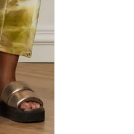
a do punho.
Precisa de ajuda?
Saber mais
o produto
Não encontrei meu tamanho. 
recomendação?