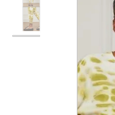
Tórax
78.5
Busto
81.5
Cintura
62.5
Cintura baixa
76.5
Quadril
91.5
Coxa total
54.5