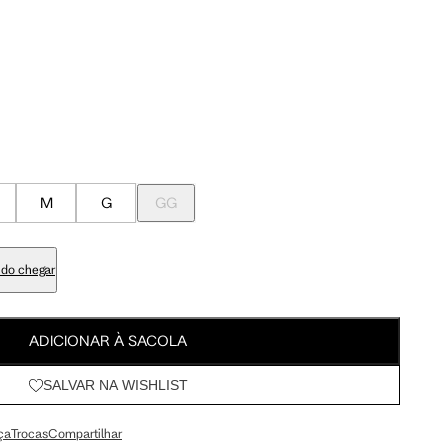
Meus Pedidos
100 cm
107.5 cm
Wishlist
103 cm
110.5 cm
84 cm
91.5 cm
M
G
GG
98 cm
105.5 cm
do chegar
113 cm
120.5 cm
ADICIONAR À SACOLA
SALVAR NA WISHLIST
67.5 cm
72 cm
ça
Trocas
Compartilhar