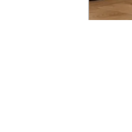
CADASTRE-SE EM NOSSA
NEWSLETTER
INSTIT
Aplicativ
Receba as novidades e fique por dentro de
serviços exclusivos!
Animale 
Animale V
Azzas 21
OK
Forneced
Seja um r
Animale
A Animale utiliza os dados preenchidos para
você utilizar as funcionalidades da nossa
Trabalhe
Loja. Saiba mais em:
Política de Privacidade.
Aviso de P
Ao concluir o cadastro, você permite o
Seguranç
tratamento de dados pessoais para finalidade
da proposta. Atenção: O cadastro é para
maior de 18 anos.