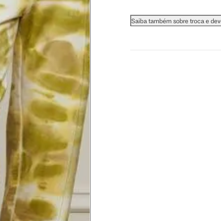
 busto.
Saiba também sobre troca e de
a do seio. A fita deve estar
na parte mais fina.
ximadamente 4 cm abaixo da
xa, aproximadamente 2cm
hão
té a planta do pé na frente do