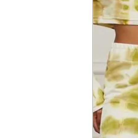
Comprimento da cintura
105.
até o chão
Comprimento do braço
60.2
Como me medir?
Tire as medidas do seu corpo de acordo com 