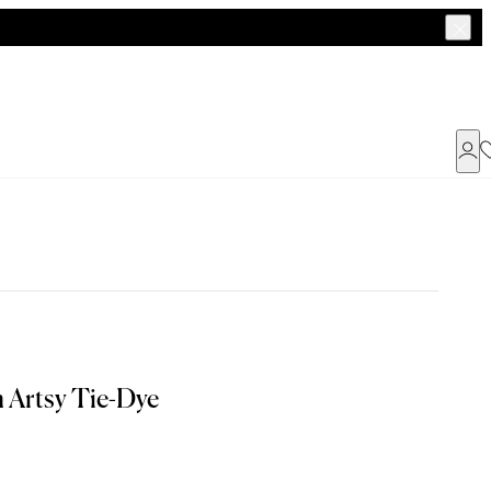
Já possui uma conta ?
Faça login ou cadastre-se
ENTRAR
a encontrar o seu tamanho.
 Artsy Tie-Dye
Dados Pessoais
G
GG