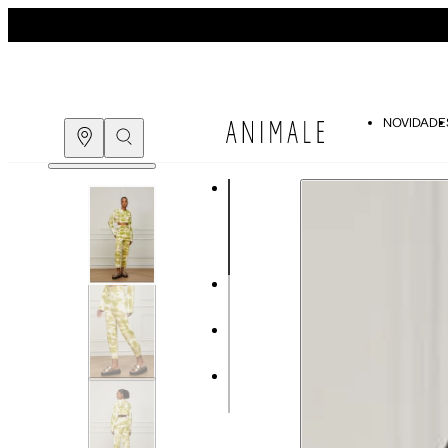
NOVIDADE
Guia de medidas
COMPRE PELO
WHATSAPP
ENCONTRE UMA LOJA
Tabela de medidas do corpo
As medidas mostradas são referentes às me
Medidas do Corpo
P