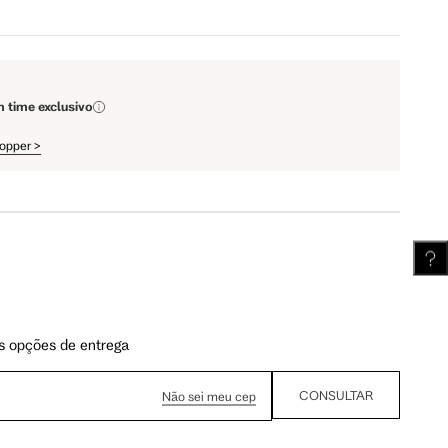
111.5 cm
112 cm
m time exclusivo
62.5 cm
63.25 cm
hopper
>
s opções de entrega
CONSULTAR
Não sei meu cep