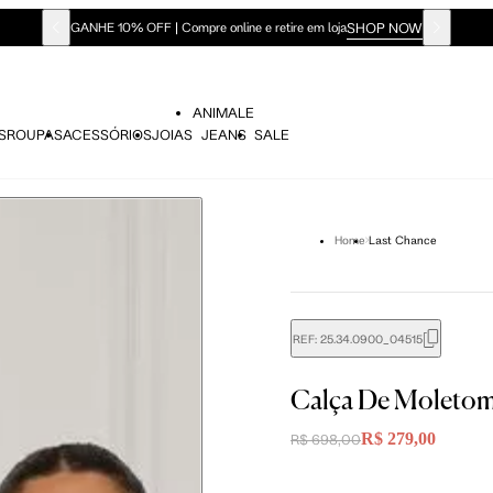
SHOP NOW
GANHE 10% OFF | Compre online e retire em loja
ANIMALE
S
ROUPAS
ACESSÓRIOS
JOIAS
JEANS
SALE
Home
Last Chance
REF:
25.34.0900_04515
didas do corpo, compare-as com as medidas do seu corpo par
Calça De Moletom
R$ 279,00
R$ 698,00
P
P
M