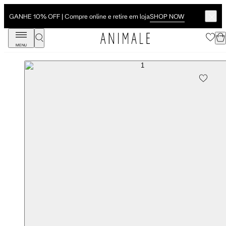
SHOP NOW
GANHE 10% OFF | Compre online e retire em loja
MENU