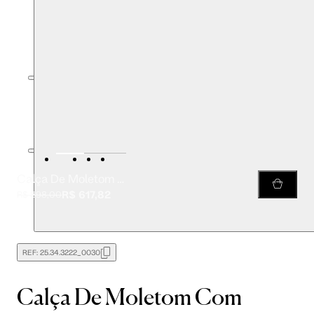
Calça De Moletom Com Pregas Amarelo
R$ 617,82
R$ 898,00
REF:
25.34.3222_0030
Calça De Moletom Com