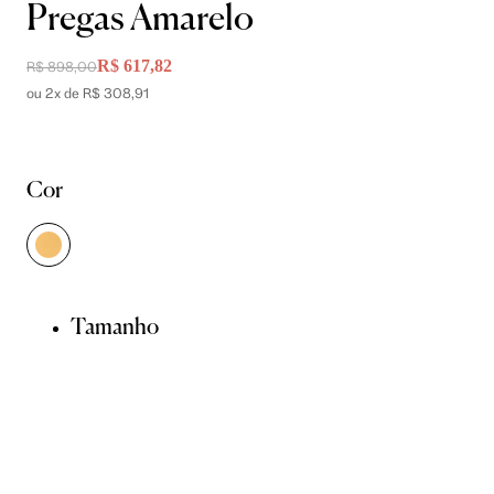
Pregas Amarelo
R$ 617,82
R$ 898,00
ou 2x de R$ 308,91
Cor
Tamanho
PP
P
M
G
GG