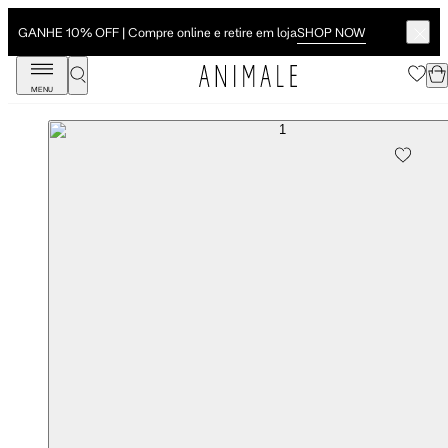
SHOP NOW
GANHE 10% OFF | Compre online e retire em loja
MENU