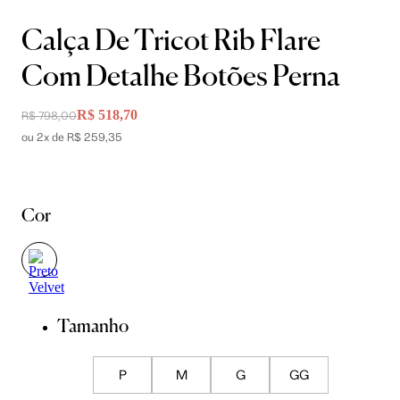
Calça De Tricot Rib Flare
Com Detalhe Botões Perna
R$ 518,70
R$ 798,00
ou 2x de R$ 259,35
Cor
Tamanho
P
M
G
GG