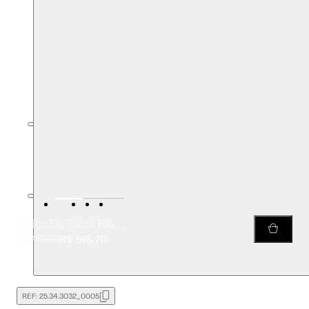
Calça De Tricot Rib Flare Com Detalhe Botões Perna
R$ 518,70
R$ 798,00
REF:
25.34.3032_0005