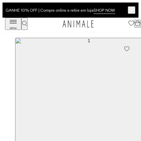
SHOP NOW
GANHE 10% OFF | Compre online e retire em loja
MENU