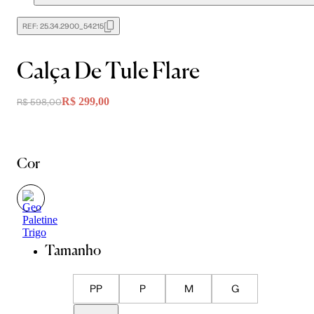
REF:
25.34.2900_54215
Calça De Tule Flare
R$ 299,00
R$ 598,00
Cor
Tamanho
PP
P
M
G