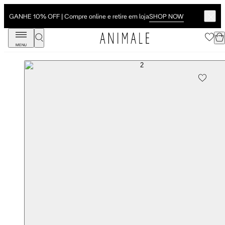
SHOP NOW
GANHE 10% OFF | Compre online e retire em loja
MENU