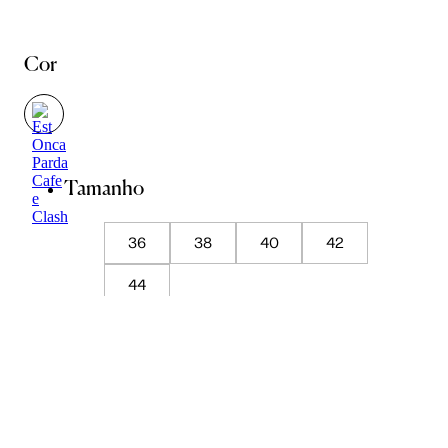
Cor
Tamanho
36
38
40
42
44
Guia de Medidas
ADICIONAR À SACOLA