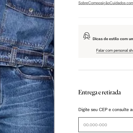
Sobre
Composição
Cuidados com
106 cm
108 cm
109 cm
Dicas de estilo com u
60.5 cm
61 cm
61.5 cm
Falar com personal s
Entrega e retirada
as instruções abaixo.
Digite seu CEP e consulte a