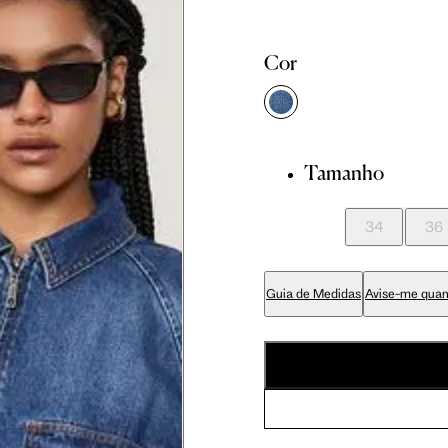
81 cm
86 cm
90 cm
Cor
84 cm
89 cm
93 cm
Tamanho
65 cm
70 cm
74 cm
34
36
79 cm
84 cm
88 cm
Guia de Medidas
Avise-me quan
94 cm
99 cm
103 cm
56 cm
59 cm
61.5 cm