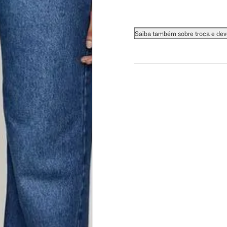
Saiba também sobre troca e de
 busto.
a do seio. A fita deve estar
na parte mais fina.
ximadamente 4 cm abaixo da
xa, aproximadamente 2cm
hão
té a planta do pé na frente do