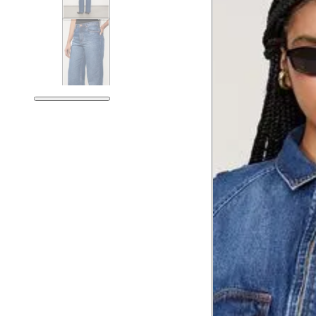
Tórax
76 cm
Busto
79 cm
Cintura
60 cm
Cintura baixa
74 cm
Quadril
89 cm
Coxa total
53 cm