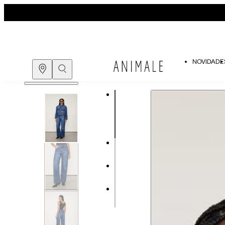
NOVIDADE
Guia de medidas
COMPRE PELO
WHATSAPP
ENCONTRE UMA LOJA
Tabela de medidas do corpo
As medidas mostradas são referentes às me
Medidas do
Tam. 34
Corpo