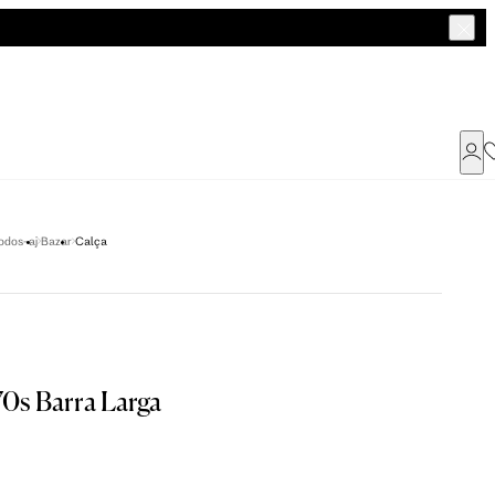
Já possui uma conta ?
odos-aj
Bazar
Calça
Faça login ou cadastre-se
ENTRAR
a encontrar o seu tamanho.
70s Barra Larga
Dados Pessoais
Tam. 42
Tam. 44