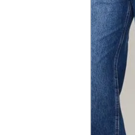
Tórax
1
Contorne abaixo da axila e acima do
Busto
Contorne o busto passando pela altur
2
folgada.
Cintura
3
Contorne a cintura colocando a fita 
Cintura baixa
Contorne na linha do umbigo, apro
4
linha da cintura.
Quadril
5
Contorne a maior parte do quadril.
Coxa total
Contorne a parte mais larga da co
6
abaixo da virilha.
Comprimento da cintura até o c
Meça da parte mais fina da cintura a
7