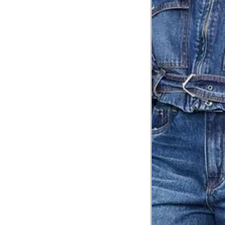
Comprimento
da cintura até
105 cm
o chão
Comprimento
60 cm
do braço
Como me medir?
Tire as medidas do seu corpo de acordo com 