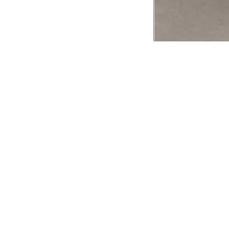
CADASTRE-SE EM NOSSA
NEWSLETTER
INSTIT
Aplicativ
Receba as novidades e fique por dentro de
serviços exclusivos!
Animale 
Animale V
Azzas 21
OK
Forneced
Seja um r
Animale
A Animale utiliza os dados preenchidos para
você utilizar as funcionalidades da nossa
Trabalhe
Loja. Saiba mais em:
Política de Privacidade.
Aviso de P
Ao concluir o cadastro, você permite o
Seguranç
tratamento de dados pessoais para finalidade
da proposta. Atenção: O cadastro é para