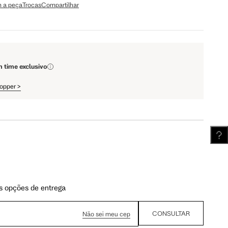
 a peça
Trocas
Compartilhar
110 cm
112 cm
m time exclusivo
62 cm
62.5 cm
hopper
>
s opções de entrega
CONSULTAR
Não sei meu cep