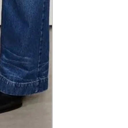
a do punho.
Precisa de ajuda?
Saber mais
o produto
Não encontrei meu tamanho. 
recomendação?