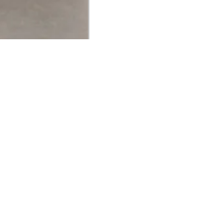
UCIONAL
MINHA CONTA
AJUD
o Animale
Minha Conta
Cuidad
ESG
Meus Pedidos
Entreg
intage
Devolver Pedido
Troca 
54
Wishlist
Formas
ores
Gift Card
Pergun
evendedor
 Conosco
rivacidade
a