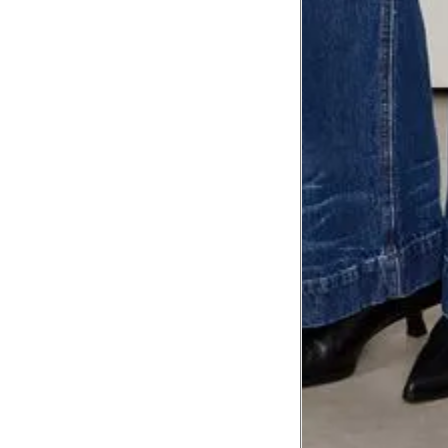
corpo
Comprimento do braço
8
Meça do canto do ombro até a dobr
Troca ou devolução
Se ainda assim não servir, você pode devolver 
gratuitamente em até 15 dias.