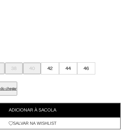
Meus Pedidos
95 cm
100 cm
Wishlist
98 cm
103 cm
79 cm
84 cm
38
40
42
44
46
93 cm
98 cm
do chegar
108 cm
113 cm
ADICIONAR À SACOLA
64.5 cm
67.5 cm
SALVAR NA WISHLIST