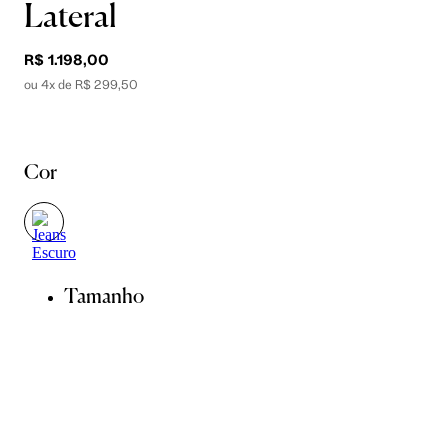
Lateral
R$ 1.198,00
ou 4x de R$ 299,50
Cor
Tamanho
34
36
38
40
42
44