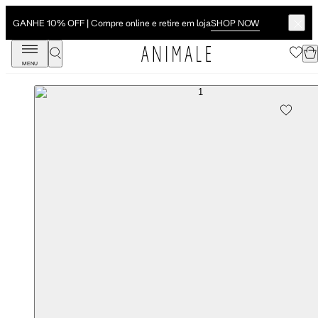
SHOP NOW
GANHE 10% OFF | Compre online e retire em loja
MENU