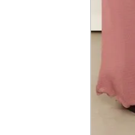
8
Meça do canto do ombro até a dobr
Troca ou devolução
Se ainda assim não servir, você pode devolver 
gratuitamente em até 15 dias.