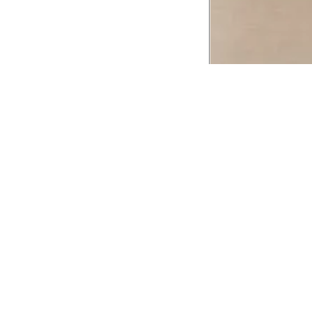
CADASTRE-SE EM NOSSA
NEWSLETTER
INSTIT
Aplicativ
Receba as novidades e fique por dentro de
serviços exclusivos!
Animale 
Animale V
Azzas 21
OK
Forneced
Seja um r
Animale
A Animale utiliza os dados preenchidos para
você utilizar as funcionalidades da nossa
Trabalhe
Loja. Saiba mais em:
Política de Privacidade.
Aviso de P
Ao concluir o cadastro, você permite o
Seguranç
tratamento de dados pessoais para finalidade