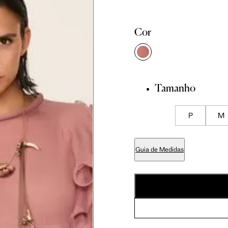
Cor
86 cm
89 cm
Tamanho
70 cm
P
M
84 cm
Guia de Medidas
99 cm
59 cm