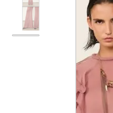
Tórax
Busto
Cintura
Cintura baixa
Quadril
Coxa total