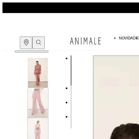
NOVIDADE
Guia de medidas
COMPRE PELO
WHATSAPP
ENCONTRE UMA LOJA
Tabela de medidas do corpo
As medidas mostradas são referentes às me
Medidas do Corpo