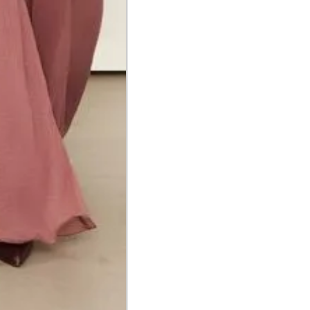
a do punho.
Precisa de ajuda?
Saber mais
o produto
Não encontrei meu tamanho. 
recomendação?