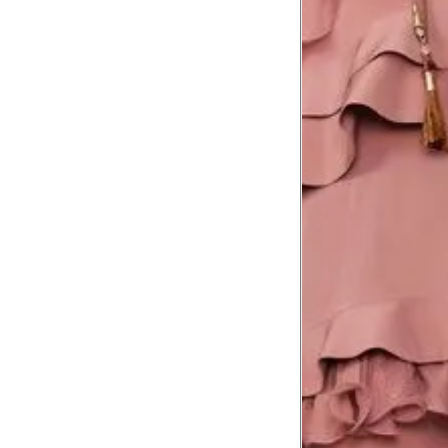
Comprimento da cintura até o chão
Comprimento do braço
Como me medir?
Tire as medidas do seu corpo de acordo com 