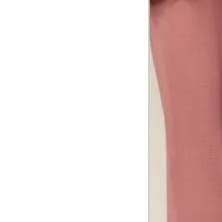
Tórax
1
Contorne abaixo da axila e acima do
Busto
Contorne o busto passando pela altur
2
folgada.
Cintura
3
Contorne a cintura colocando a fita 
Cintura baixa
Contorne na linha do umbigo, apro
4
linha da cintura.
Quadril
5
Contorne a maior parte do quadril.
Coxa total
Contorne a parte mais larga da co
6
abaixo da virilha.
Comprimento da cintura até o c
Meça da parte mais fina da cintura a
7
corpo
Comprimento do braço