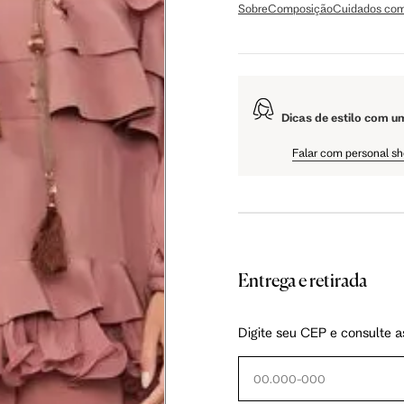
Sobre
Composição
Cuidados com
108.5 cm
61 cm
Dicas de estilo com u
Falar com personal s
Entrega e retirada
as instruções abaixo.
Digite seu CEP e consulte a