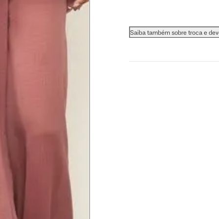
 busto.
Saiba também sobre troca e de
a do seio. A fita deve estar
na parte mais fina.
ximadamente 4 cm abaixo da
xa, aproximadamente 2cm
hão
té a planta do pé na frente do