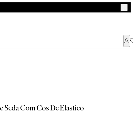
Já possui uma conta ?
Faça login ou cadastre-se
ENTRAR
a encontrar o seu tamanho.
De Seda Com Cos De Elastico
Dados Pessoais
M
G