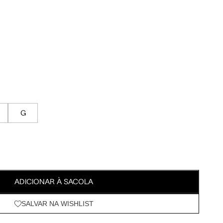
Meus Pedidos
92.5 cm
100 cm
Wishlist
95.5 cm
103 cm
76.5 cm
84 cm
G
90.5 cm
98 cm
105.5 cm
113 cm
ADICIONAR À SACOLA
SALVAR NA WISHLIST
63 cm
67.5 cm