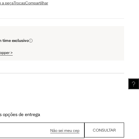
 a peça
Trocas
Compartilhar
110 cm
112 cm
61.75 cm
62.5 cm
m time exclusivo
hopper
>
s opções de entrega
CONSULTAR
Não sei meu cep