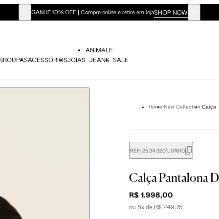
SHOP NOW
GANHE 10% OFF | Compre online e retire em loja
ANIMALE
S
ROUPAS
ACESSÓRIOS
JOIAS
JEANS
SALE
Home
New Collection
Calça
REF:
25.34.3201_07610
didas do corpo, compare-as com as medidas do seu corpo par
Calça Pantalona 
R$ 1.998,00
ou 8x de R$ 249,75
P