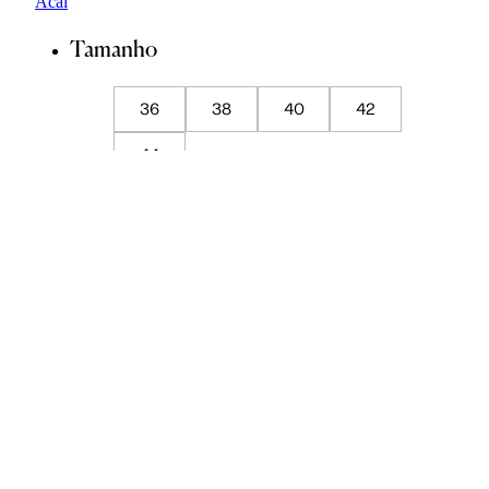
Tamanho
36
38
40
42
44
Guia de Medidas
ADICIONAR À SACOLA
SALVAR NA WISHLIST
Sobre
Composição
Cuidados com a peça
Trocas
Compartilhar