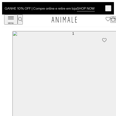
SHOP NOW
GANHE 10% OFF | Compre online e retire em loja
MENU