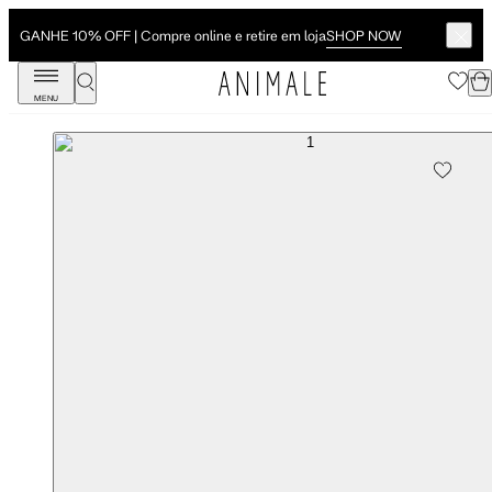
SHOP NOW
GANHE 10% OFF | Compre online e retire em loja
MENU