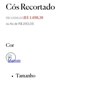
Cós Recortado
R$ 1.698,30
R$ 1.998,00
ou 6x de R$ 283,05
Cor
Tamanho
34
36
38
40
42