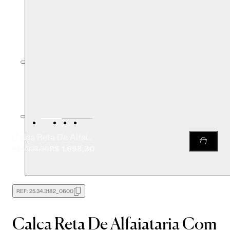
Calca Reta De Alfaiataria Com Cós Recortado
R$ 1.698,30
R$ 1.998,00
REF:
25.34.3182_0600
Calca Reta De Alfaiataria Com