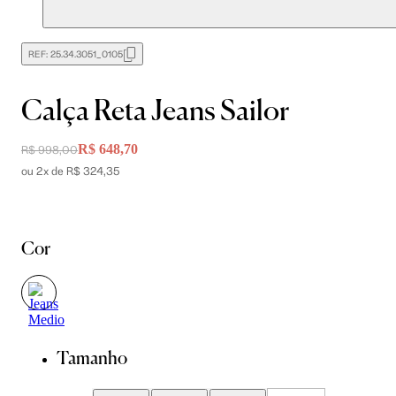
REF:
25.34.3051_0105
Calça Reta Jeans Sailor
R$ 648,70
R$ 998,00
ou 2x de R$ 324,35
Cor
Tamanho