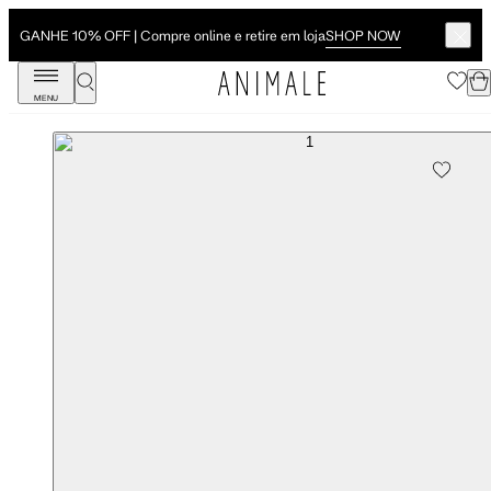
SHOP NOW
GANHE 10% OFF | Compre online e retire em loja
MENU