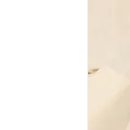
Quadril
89 
Coxa total
53 
Comprimento da cintura
105
até o chão
Comprimento do braço
60 
Como me medir?