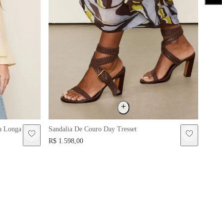
a Longa
Sandalia De Couro Day Tresset
Brin
R$ 1.598,00
R$ 3