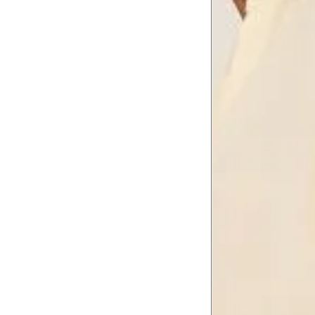
Tabela de medidas do corpo
As medidas mostradas são referentes às me
Medidas do Corpo
Tam.
Tórax
76 
Busto
79 
Cintura
60 
Cintura baixa
74 