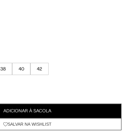
Meus Pedidos
Wishlist
38
40
42
ADICIONAR À SACOLA
SALVAR NA WISHLIST