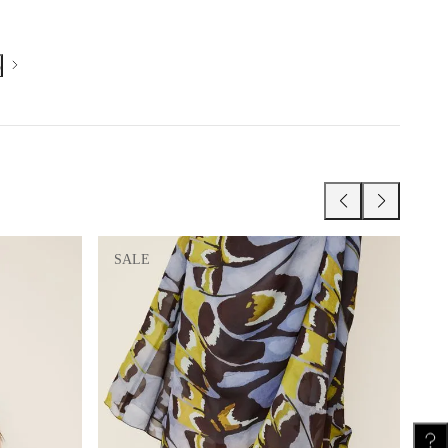
103 cm
108 cm
o
61.5 cm
64.5 cm
109 cm
112 cm
SALE
61.5 cm
62 cm