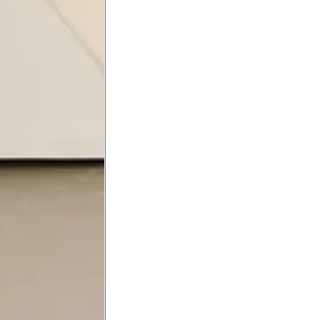
Saber mais
o produto
Não encontrei meu tamanho. 
recomendação?