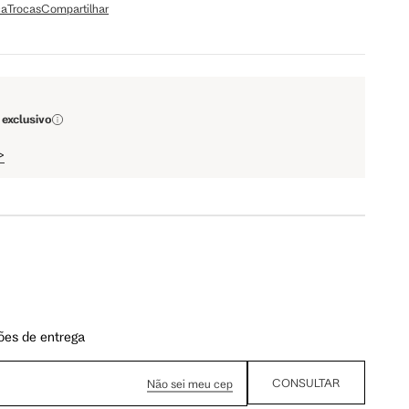
ça
Trocas
Compartilhar
a encontrar o seu tamanho.
 exclusivo
Tam. 40
Tam. 42
>
90 cm
95 cm
93 cm
98 cm
74 cm
79 cm
ões de entrega
CONSULTAR
Não sei meu cep
88 cm
93 cm