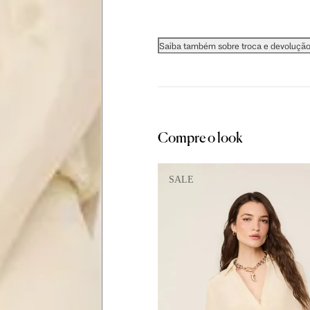
cm
94 cm
99 cm
Saiba também sobre troca e devoluçã
cm
56 cm
59 cm
Compre o look
 cm
106 cm
108 cm
SALE
cm
60.5 cm
61 cm