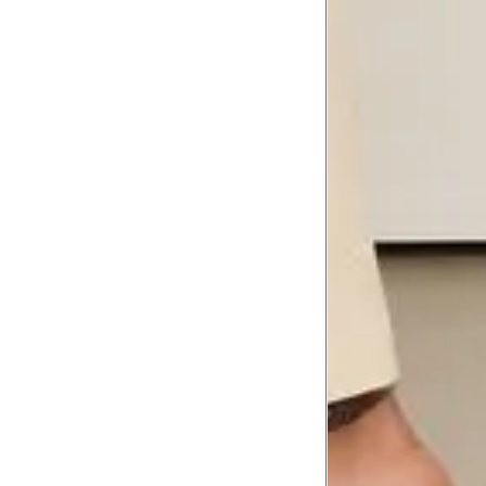
Se ainda assim não servir, você pode devolver 
gratuitamente em até 15 dias.