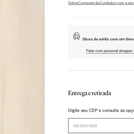
Sobre
Composição
Cuidados com a pe
didas do corpo, compare-as com as medidas do seu corpo par
Dicas de estilo com um time
 34
Tam. 36
Tam. 38
Falar com personal shopper
cm
81 cm
86 cm
cm
84 cm
89 cm
Entrega e retirada
cm
65 cm
70 cm
Digite seu CEP e consulte as opç
cm
79 cm
84 cm