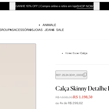
SHOP NOW
GANHE 10% OFF | Compre online e retire em loja
ANIMALE
S
ROUPAS
ACESSÓRIOS
JOIAS
JEANS
SALE
Home
Bazar
Calça
REF:
25.34.3041_0003
Calça Skinny Detalhe 
R$ 1.198,50
R$ 1.598,00
ou 4x de R$ 299,62