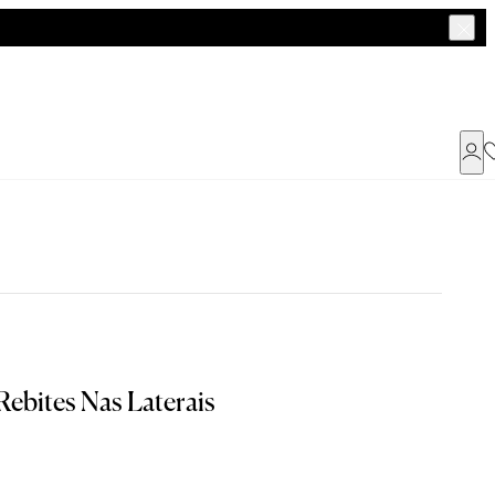
Já possui uma conta ?
Faça login ou cadastre-se
ENTRAR
Rebites Nas Laterais
Dados Pessoais