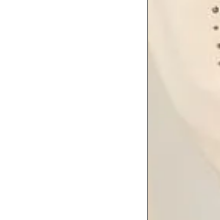
Contorne a maior parte do quadril.
Coxa total
Contorne a parte mais larga da co
6
abaixo da virilha.
Comprimento da cintura até o c
Meça da parte mais fina da cintura a
7
corpo
Comprimento do braço
8
Meça do canto do ombro até a dobr
Troca ou devolução