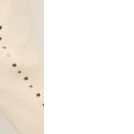
xa, aproximadamente 2cm
hão
té a planta do pé na frente do
a do punho.
Precisa de ajuda?