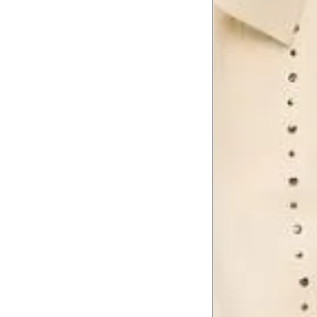
Tire as medidas do seu corpo de acordo com 
Tórax
1
Contorne abaixo da axila e acima do
Busto
Contorne o busto passando pela altur
2
folgada.
Cintura
3
Contorne a cintura colocando a fita 
Cintura baixa
Contorne na linha do umbigo, apro
4
linha da cintura.
Quadril
5