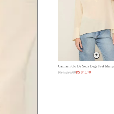
as instruções abaixo.
 busto.
Camisa Polo De Seda Bege Pret Mang
a do seio. A fita deve estar
R$ 1.298,00
R$ 843,70
na parte mais fina.
ximadamente 4 cm abaixo da