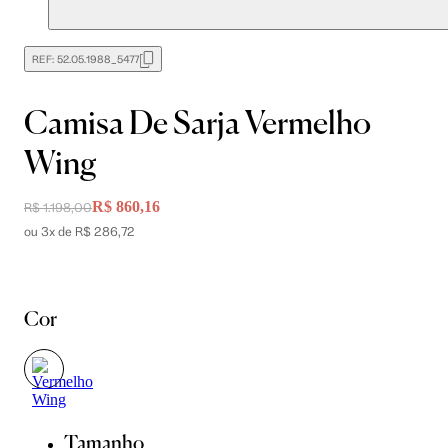
REF:
52.05.1988_5477
Camisa De Sarja Vermelho
Wing
R$ 860,16
R$ 1.198,00
ou 3x de R$ 286,72
Cor
Tamanho