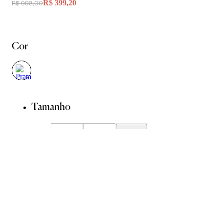
R$ 399,20
R$ 998,00
Cor
Tamanho
P
M
G
Guia de Medidas
Avise-me quando chegar
ADICIONAR À SACOLA