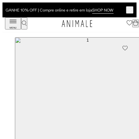
SHOP NOW
GANHE 10% OFF | Compre online e retire em loja
MENU