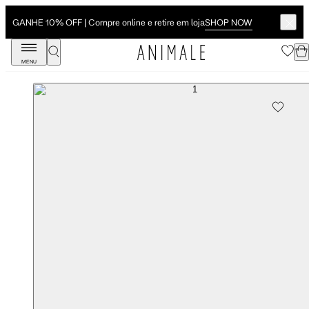
SHOP NOW
GANHE 10% OFF | Compre online e retire em loja
MENU