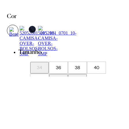
Cor
Tamanho
34
36
38
40
42
44
46
Guia de Medidas
Avise-me quando chegar
ADICIONAR À SACOLA