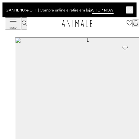
SHOP NOW
GANHE 10% OFF | Compre online e retire em loja
MENU