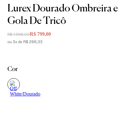
Lurex Dourado Ombreira e
Gola De Tricô
R$ 799,00
R$ 1.998,00
ou 3x de R$ 266,33
Cor
Tamanho
P
M
G