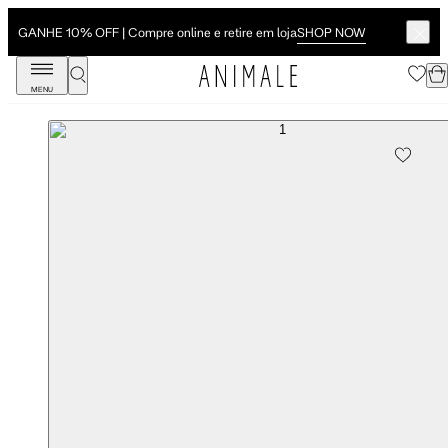
SHOP NOW
GANHE 10% OFF | Compre online e retire em loja
MENU