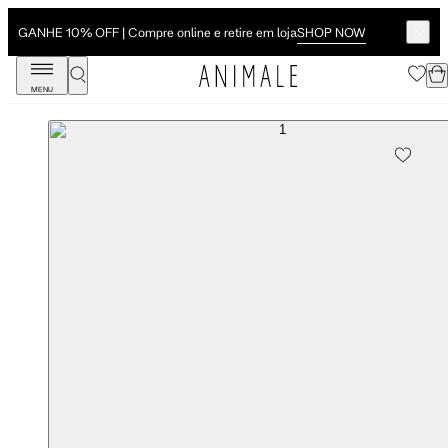
SHOP NOW
GANHE 10% OFF | Compre online e retire em loja
MENU