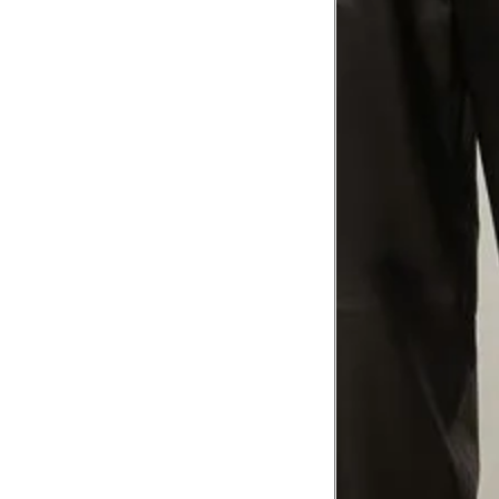
Tórax
1
Contorne abaixo da axila e acima do
Busto
Contorne o busto passando pela altur
2
folgada.
Cintura
3
Contorne a cintura colocando a fita 
Cintura baixa
Contorne na linha do umbigo, apro
4
linha da cintura.
Quadril
5
Contorne a maior parte do quadril.
Coxa total
Contorne a parte mais larga da co
6
abaixo da virilha.
Comprimento da cintura até o c
Meça da parte mais fina da cintura a
7
corpo
Comprimento do braço