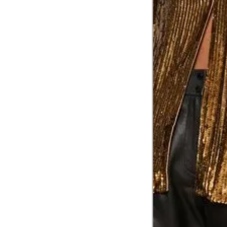
Comprimento da cintura
106
até o chão
Comprimento do braço
60.5
Como me medir?
Tire as medidas do seu corpo de acordo com 