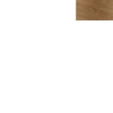
CADASTRE-SE EM NOSSA
NEWSLETTER
INSTIT
Aplicativ
Receba as novidades e fique por dentro de
serviços exclusivos!
Animale 
Animale V
Azzas 21
OK
Forneced
Seja um r
Animale
A Animale utiliza os dados preenchidos para
você utilizar as funcionalidades da nossa
Trabalhe
Loja. Saiba mais em:
Política de Privacidade.
Aviso de P
Ao concluir o cadastro, você permite o
Seguranç
tratamento de dados pessoais para finalidade
da proposta. Atenção: O cadastro é para