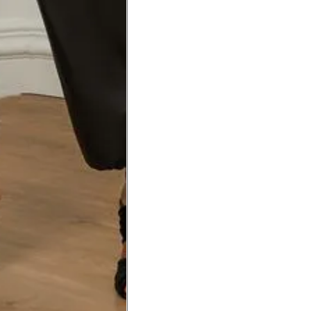
a do punho.
Precisa de ajuda?
Saber mais
o produto
Não encontrei meu tamanho. 
recomendação?