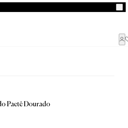
Já possui uma conta ?
Faça login ou cadastre-se
ENTRAR
a encontrar o seu tamanho.
do Paetê Dourado
Dados Pessoais
Tam. 42
Tam. 44