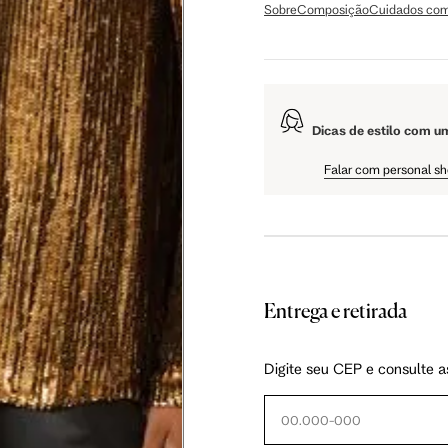
Sobre
Composição
Cuidados com
 cm
108 cm
109 cm
Dicas de estilo com u
 cm
61 cm
61.5 cm
Falar com personal s
Entrega e retirada
as instruções abaixo.
Digite seu CEP e consulte a