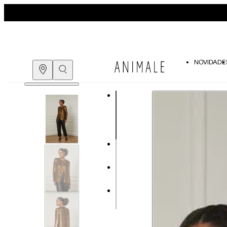
NOVIDADE
Guia de medidas
COMPRE PELO
WHATSAPP
ENCONTRE UMA LOJA
Tabela de medidas do corpo
As medidas mostradas são referentes às me
Medidas do Corpo
Tam.