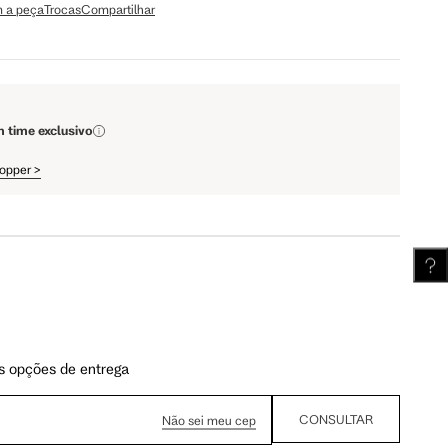
 a peça
Trocas
Compartilhar
110 cm
112 cm
m time exclusivo
62 cm
62.5 cm
hopper
>
s opções de entrega
CONSULTAR
Não sei meu cep