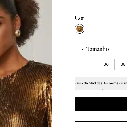
cm
86 cm
90 cm
Cor
cm
89 cm
93 cm
Tamanho
cm
70 cm
74 cm
36
38
cm
84 cm
88 cm
Guia de Medidas
Avise-me quan
cm
99 cm
103 cm
cm
59 cm
61.5 cm