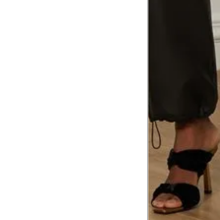
8
Meça do canto do ombro até a dobr
Troca ou devolução
Se ainda assim não servir, você pode devolver 
gratuitamente em até 15 dias.