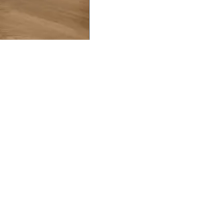
UCIONAL
MINHA CONTA
AJUD
o Animale
Minha Conta
Cuidad
ESG
Meus Pedidos
Entreg
intage
Devolver Pedido
Troca 
54
Wishlist
Formas
ores
Gift Card
Pergun
evendedor
 Conosco
rivacidade
a