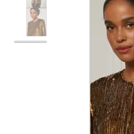
Tórax
81 
Busto
84 
Cintura
65 
Cintura baixa
79 
Quadril
94 
Coxa total
56 