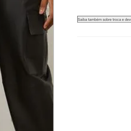
 busto.
Saiba também sobre troca e de
a do seio. A fita deve estar
na parte mais fina.
ximadamente 4 cm abaixo da
xa, aproximadamente 2cm
hão
té a planta do pé na frente do