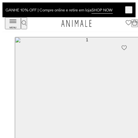
SHOP NOW
GANHE 10% OFF | Compre online e retire em loja
MENU