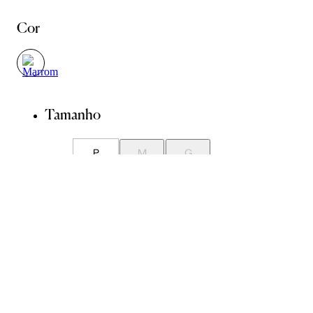
Cor
Tamanho
P
M
G
Avise-me quando chegar
ADICIONAR À SACOLA
SALVAR NA WISHLIST