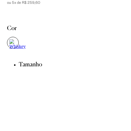
ou 5x de R$ 259,60
Cor
Tamanho
P
M
G
GG
ADICIONAR À SACOLA
SALVAR NA WISHLIST