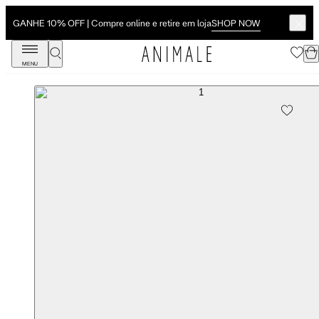
SHOP NOW
GANHE 10% OFF | Compre online e retire em loja
MENU