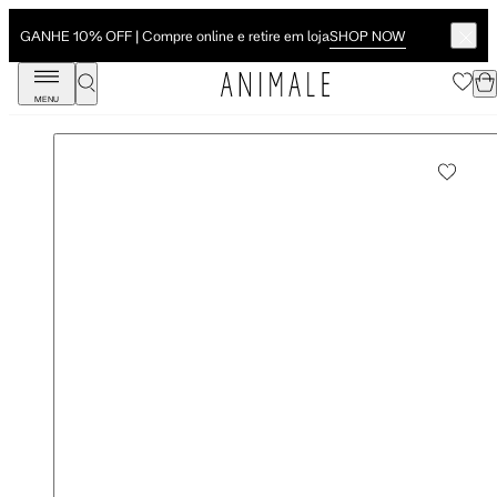
SHOP NOW
GANHE 10% OFF | Compre online e retire em loja
MENU