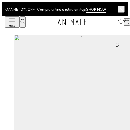
SHOP NOW
GANHE 10% OFF | Compre online e retire em loja
MENU