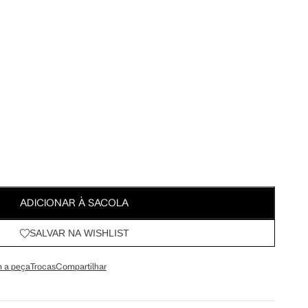
Meus Pedidos
Wishlist
ADICIONAR À SACOLA
SALVAR NA WISHLIST
 a peça
Trocas
Compartilhar