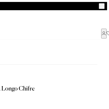
Já possui uma conta ?
Faça login ou cadastre-se
ENTRAR
a Longo Chifre
Dados Pessoais