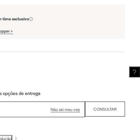
m time exclusivo
hopper
>
s opções de entrega
CONSULTAR
Não sei meu cep
volução