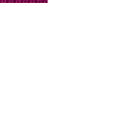
UCIONAL
MINHA CONTA
AJUD
o Animale
Minha Conta
Cuidad
ESG
Meus Pedidos
Entreg
intage
Devolver Pedido
Troca 
54
Wishlist
Formas
ores
Gift Card
Pergun
evendedor
 Conosco
rivacidade
a