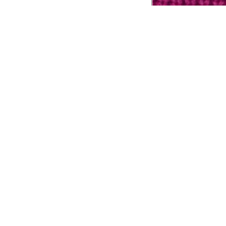
CADASTRE-SE EM NOSSA
NEWSLETTER
INSTIT
Aplicativ
Receba as novidades e fique por dentro de
serviços exclusivos!
Animale 
Animale V
Azzas 21
OK
Forneced
Seja um r
Animale
A Animale utiliza os dados preenchidos para
você utilizar as funcionalidades da nossa
Trabalhe
Loja. Saiba mais em:
Política de Privacidade.
Aviso de P
Ao concluir o cadastro, você permite o
Seguranç
tratamento de dados pessoais para finalidade
da proposta. Atenção: O cadastro é para
maior de 18 anos.