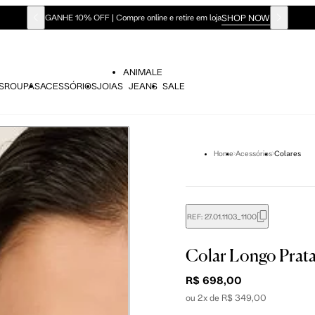
SHOP NOW
GANHE 10% OFF | Compre online e retire em loja
ANIMALE
S
ROUPAS
ACESSÓRIOS
JOIAS
JEANS
SALE
Home
Acessórios
Colares
REF:
27.01.1103_1100
Colar Longo Prat
R$ 698,00
ou 2x de R$ 349,00