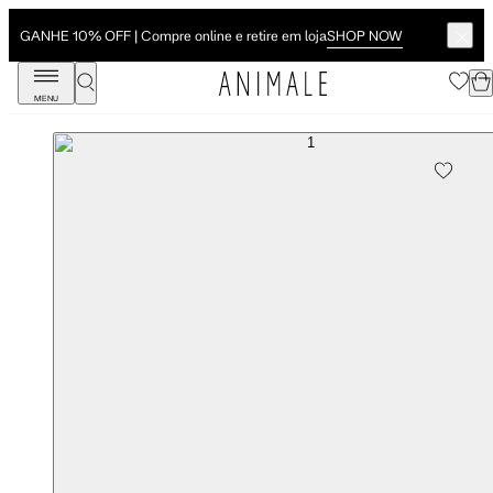
SHOP NOW
GANHE 10% OFF | Compre online e retire em loja
MENU