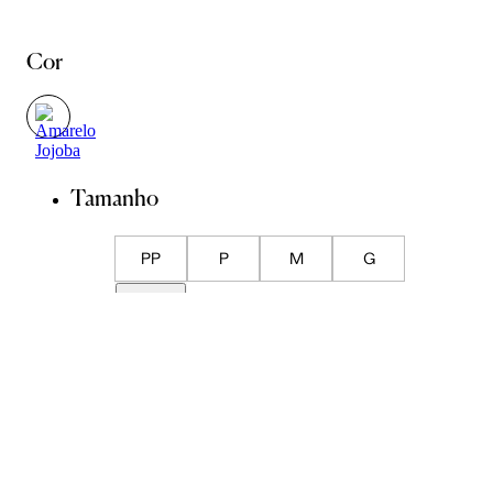
Cor
Tamanho
PP
P
M
G
GG
Guia de Medidas
Avise-me quando chegar
ADICIONAR À SACOLA