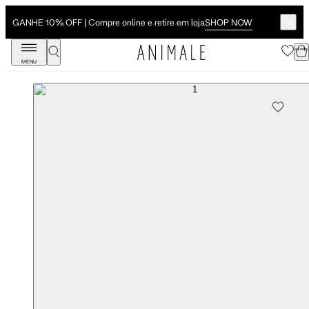
SHOP NOW
GANHE 10% OFF | Compre online e retire em loja
MENU