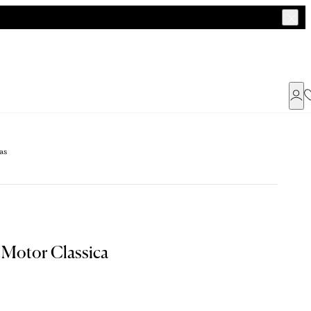
Já possui uma conta ?
as
Faça login ou cadastre-se
ENTRAR
a encontrar o seu tamanho.
 Motor Classica
Dados Pessoais