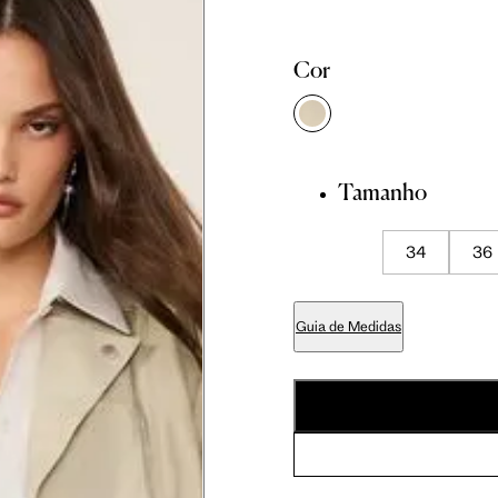
Tam. 36
Tam. 38
Tam. 40
Cor
81 cm
86 cm
90 cm
84 cm
89 cm
93 cm
Tamanho
34
36
65 cm
70 cm
74 cm
Guia de Medidas
79 cm
84 cm
88 cm
94 cm
99 cm
103 cm