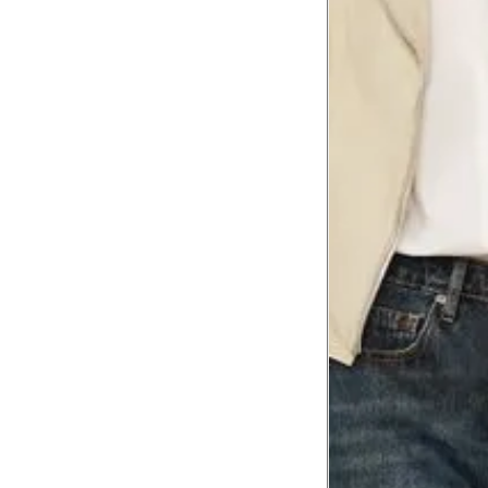
Coxa total
53 cm
Comprimento
da cintura até
105 cm
o chão
Comprimento
60 cm
do braço
Como me medir?
Tire as medidas do seu corpo de acordo com 