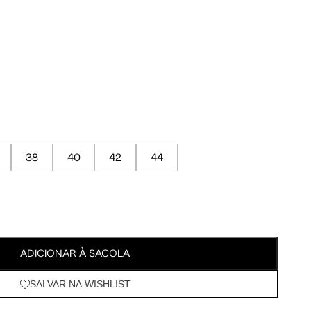
Tam. 42
Tam. 44
Meus Pedidos
Wishlist
95 cm
100 cm
98 cm
103 cm
38
40
42
44
79 cm
84 cm
93 cm
98 cm
ADICIONAR À SACOLA
108 cm
113 cm
SALVAR NA WISHLIST