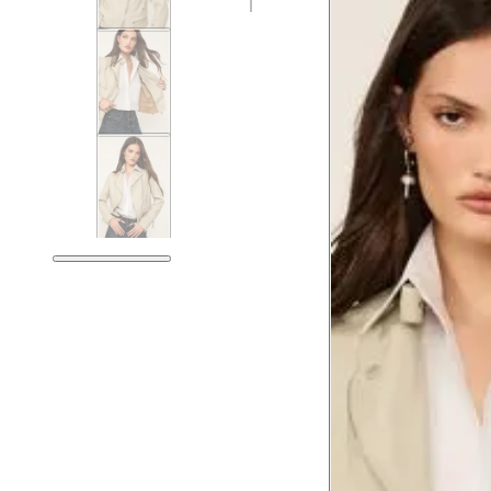
Tam. 34
Corpo
Tórax
76 cm
Busto
79 cm
Cintura
60 cm
Cintura baixa
74 cm
Quadril
89 cm