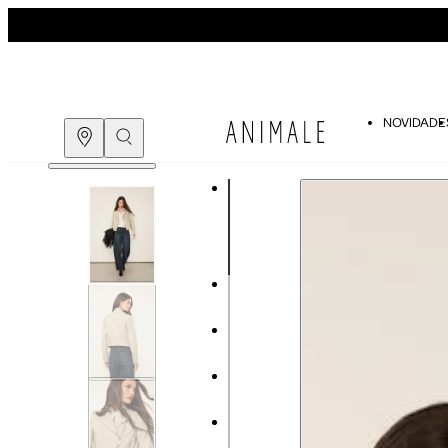
NOVIDADE
Guia de medidas
COMPRE PELO
WHATSAPP
ENCONTRE UMA LOJA
Tabela de medidas do corpo
As medidas mostradas são referentes às me
Medidas do