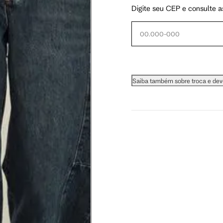
Digite seu CEP e consulte a
 busto.
Saiba também sobre troca e de
a do seio. A fita deve estar
na parte mais fina.
ximadamente 4 cm abaixo da
xa, aproximadamente 2cm