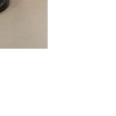
UCIONAL
MINHA CONTA
AJUD
o Animale
Minha Conta
Cuidad
ESG
Meus Pedidos
Entreg
intage
Devolver Pedido
Troca 
54
Wishlist
Formas
ores
Gift Card
Pergun
evendedor