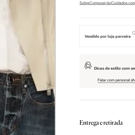
56 cm
59 cm
61.5 cm
Sobre
Composição
Cuidados com
106 cm
108 cm
109 cm
Vendido por loja parceira
60.5 cm
61 cm
61.5 cm
Dicas de estilo com u
Falar com personal s
Entrega e retirada
as instruções abaixo.