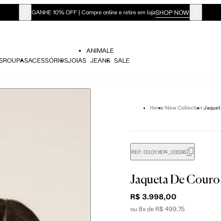
SHOP NOW
GANHE 10% OFF | Compre online e retire em loja
ANIMALE
S
ROUPAS
ACESSÓRIOS
JOIAS
JEANS
SALE
Home
New Collection
Jaquet
REF:
03.01.1874_03336
didas do corpo, compare-as com as medidas do seu corpo par
Jaqueta De Couro
R$ 3.998,00
ou 8x de R$ 499,75