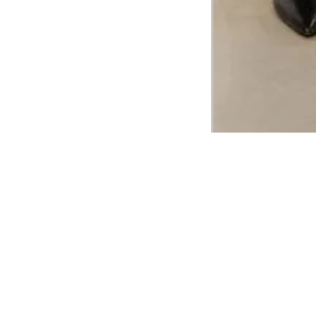
CADASTRE-SE EM NOSSA
NEWSLETTER
INSTIT
Aplicativ
Receba as novidades e fique por dentro de
serviços exclusivos!
Animale 
Animale V
Azzas 21
OK
Forneced
Seja um r