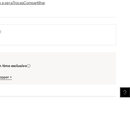
64.5 cm
67.5 cm
 a peça
Trocas
Compartilhar
110 cm
112 cm
62 cm
62.5 cm
m time exclusivo
hopper
>