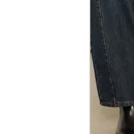
Comprimento da cintura até o c
Meça da parte mais fina da cintura a
7
corpo
Comprimento do braço
8
Meça do canto do ombro até a dobr
Troca ou devolução
Se ainda assim não servir, você pode devolver 
gratuitamente em até 15 dias.