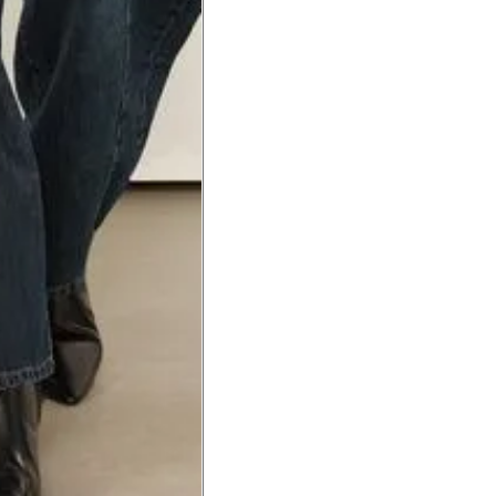
hão
té a planta do pé na frente do
a do punho.
Precisa de ajuda?
Saber mais
o produto
Não encontrei meu tamanho. 
recomendação?