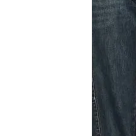
Tórax
1
Contorne abaixo da axila e acima do
Busto
Contorne o busto passando pela altur
2
folgada.
Cintura
3
Contorne a cintura colocando a fita 
Cintura baixa
Contorne na linha do umbigo, apro
4
linha da cintura.
Quadril
5
Contorne a maior parte do quadril.
Coxa total
Contorne a parte mais larga da co
6
abaixo da virilha.