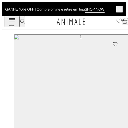
SHOP NOW
GANHE 10% OFF | Compre online e retire em loja
MENU