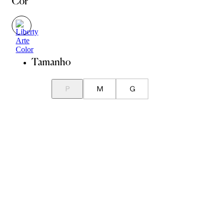
Cor
Tamanho
P
M
G
Guia de Medidas
Avise-me quando chegar
ADICIONAR À SACOLA
SALVAR NA WISHLIST
Sobre
Composição
Cuidados com a peça
Trocas
Compartilhar